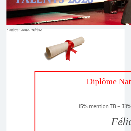
Collège Sainte-Thérèse
Diplôme Nat
15% mention TB – 33%
Féli