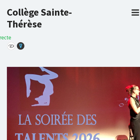
Collège Sainte-
Thérèse
recte
⊽