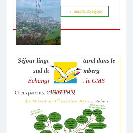
→
détails du séjour
Séjour linguistique et culturel dans le
sud du Bade-Wurtemberg
Échange scolaire avec le GMS
Argenbühl
Chers parents, Chers élèves,
er
du 24 sept au 1
octobre 2025
→
Sehen