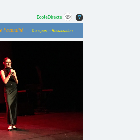
EcoleDirecte
⊽
e l’actualité
Transport – Restauration