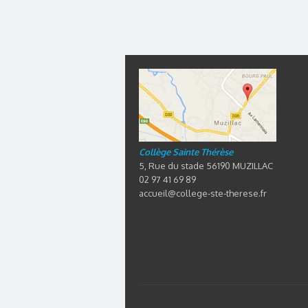
Collège Sainte Thérèse
5, Rue du stade 56190 MUZILLAC
02 97 41 69 89
accueil@college-ste-therese.fr