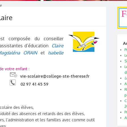
e
F
laire
est composée du conseiller
A
’assistantes d’éducation
Claire
P
agdaléna ORAIN
et
Isabelle
L
S
L
de votre enfant
:
d
vie-scolaire@college-ste-therese.fr
L
A
02 97 41 45 59
R
p
C
2
colaire des élèves,
P
ssiduité des absences et retards des des élèves,
A
urs, l’administration et les familles avec comme outil
ves,