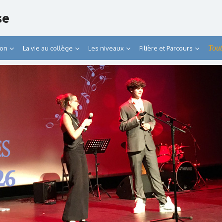
se
Tout
ion
La vie au collège
Les niveaux
Filière et Parcours