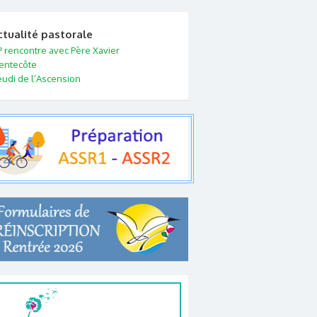
ctualité pastorale
e
rencontre avec Père Xavier
entecôte
eudi de l’Ascension