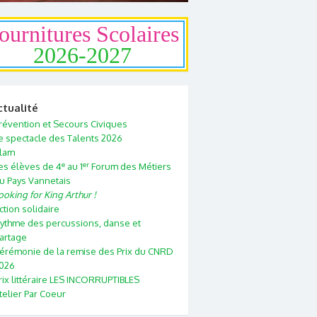
ournitures Scolaires
2026-2027
ctualité
révention et Secours Civiques
e spectacle des Talents 2026
lam
e
er
es élèves de 4
au 1
Forum des Métiers
u Pays Vannetais
ooking for King Arthur !
ction solidaire
ythme des percussions, danse et
artage
érémonie de la remise des Prix du CNRD
026
rix littéraire LES INCORRUPTIBLES
telier Par Coeur