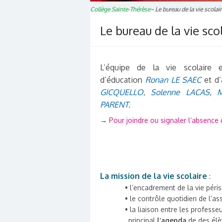
Collège Sainte-Thérèse
~
Le bureau de la vie scolair
Le bureau de la vie sco
L’équipe de la vie scolaire 
d’éducation
Ronan LE SAEC
et d
GICQUELLO
,
Solenne LACAS
,
M
PARENT
.
→
Pour joindre ou signaler l’absence 
La mission de la vie scolaire
:
• l’encadrement de la vie péris
• le contrôle quotidien de l’a
• la liaison entre les professe
principal
l’agenda
de des élè