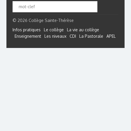
© 2026 Collège Sainte-Thérèse
Infos pratiques
Le collège
La vie au collège
Enseignement
Les niveaux
CDI
La Pastorale
APEL