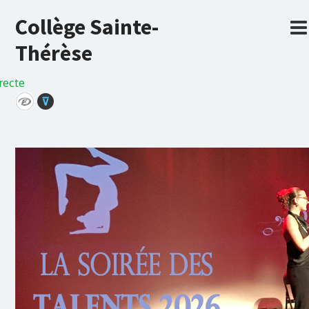
Collège Sainte-
Thérèse
recte
⊽