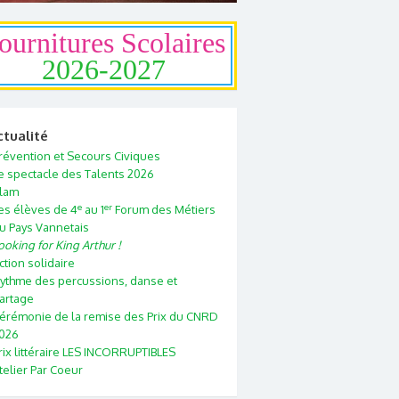
ournitures Scolaires
2026-2027
ctualité
révention et Secours Civiques
e spectacle des Talents 2026
lam
e
er
es élèves de 4
au 1
Forum des Métiers
u Pays Vannetais
ooking for King Arthur !
ction solidaire
ythme des percussions, danse et
artage
érémonie de la remise des Prix du CNRD
026
rix littéraire LES INCORRUPTIBLES
telier Par Coeur