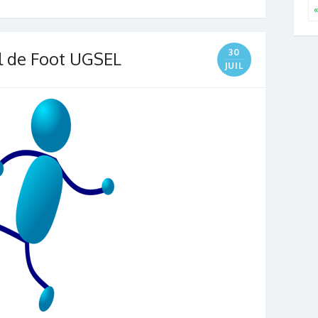
«
30
 de Foot UGSEL
JUIL