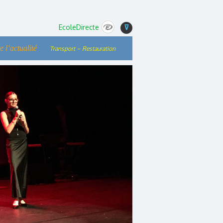
EcoleDirecte
⊽
e l’actualité
Transport – Restauration