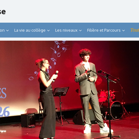
se
Tout
ion
La vie au collège
Les niveaux
Filière et Parcours