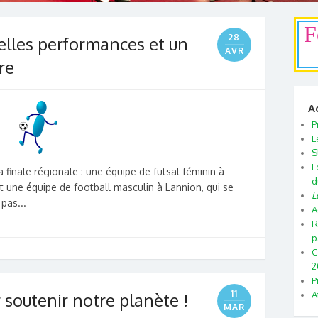
F
28
belles performances et un
AVR
re
A
P
L
S
L
a finale régionale : une équipe de futsal féminin à
d
t une équipe de football masculin à Lannion, qui se
L
pas...
A
R
p
C
2
P
11
 soutenir notre planète !
A
MAR