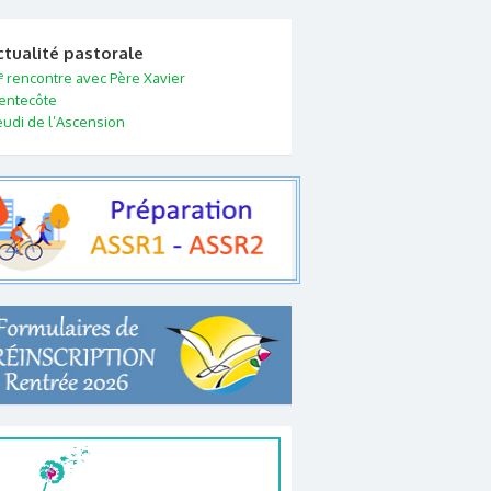
ctualité pastorale
e
rencontre avec Père Xavier
entecôte
eudi de l’Ascension