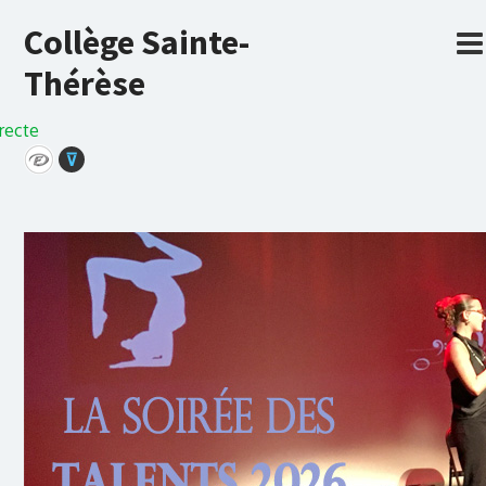
Collège Sainte-
Thérèse
recte
⊽