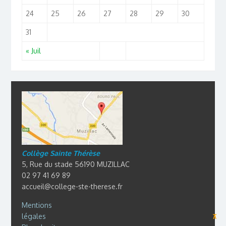
24
25
26
27
28
29
30
31
« Juil
Collège Sainte Thérèse
5, Rue du stade 56190 MUZILLAC
02 97 41 69 89
accueil@college-ste-therese.fr
Mentions
légales
⊼