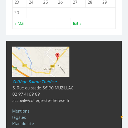
23
24
25
26
27
28
29
30
« Mai
Juil »
Collège Sainte Thérèse
5, Rue du stade 56190 MUZILLAC
02 97 41 69 89
accueil@college-ste-therese.fr
Mentions
légales
⊼
Plan du site