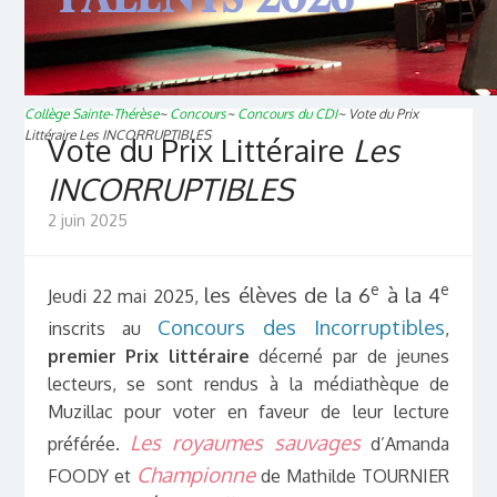
Collège Sainte-Thérèse
~
Concours
~
Concours du CDI
~
Vote du Prix
Littéraire
Les INCORRUPTIBLES
Vote du Prix Littéraire
Les
INCORRUPTIBLES
2 juin 2025
e
e
les élèves de la 6
à la 4
Jeudi 22 mai 2025,
Concours des Incorruptibles
inscrits au
,
premier Prix littéraire
décerné par de jeunes
lecteurs, se sont rendus à la médiathèque de
Muzillac pour voter en faveur de leur lecture
Les royaumes sauvages
préférée.
d’Amanda
Championne
FOODY et
de Mathilde TOURNIER