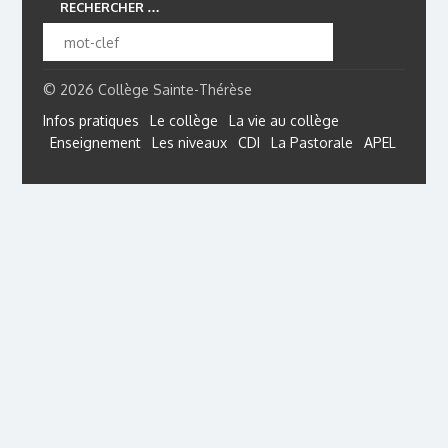
RECHERCHER …
© 2026 Collège Sainte-Thérèse
Infos pratiques
Le collège
La vie au collège
Enseignement
Les niveaux
CDI
La Pastorale
APEL