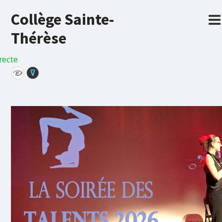
Collège Sainte-
Thérèse
recte
⊽