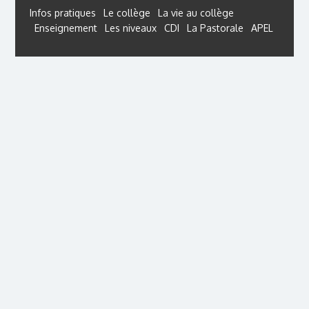
Infos pratiques
Le collège
La vie au collège
Enseignement
Les niveaux
CDI
La Pastorale
APEL