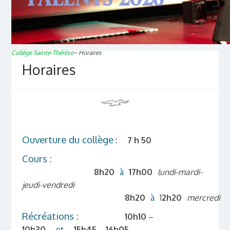
Collège Sainte-Thérèse
~
Horaires
Horaires
Ouverture du collège
:
7 h 50
Cours
:
8h20
à
17h00
lundi-mardi-
jeudi-vendredi
8h20
à
1
2h20
mercredi
Récréations
:
10h10
–
10h30
et
15h45
–
16h05