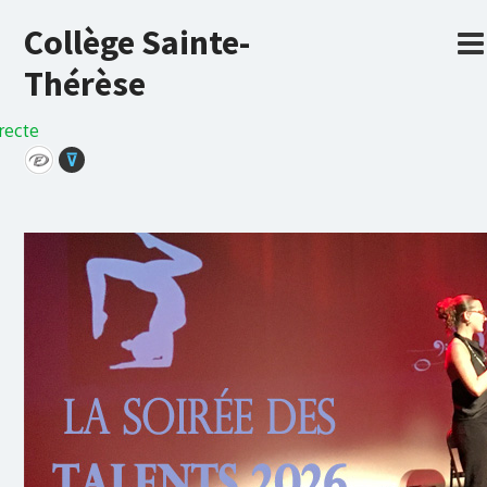
Collège Sainte-
Thérèse
recte
⊽