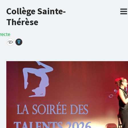
Collège Sainte-
Thérèse
recte
⊽