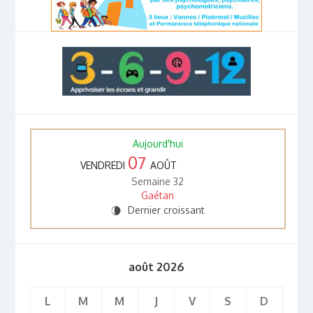
Aujourd'hui
07
VENDREDI
AOÛT
Semaine 32
Gaétan
Dernier croissant
V
août 2026
L
M
M
J
V
S
D