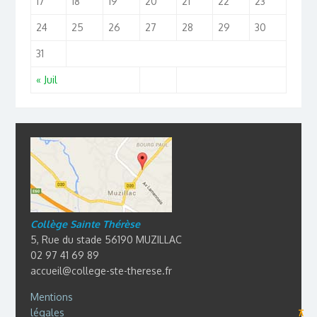
17
18
19
20
21
22
23
24
25
26
27
28
29
30
31
« Juil
Collège Sainte Thérèse
5, Rue du stade 56190 MUZILLAC
02 97 41 69 89
accueil@college-ste-therese.fr
Mentions
légales
⊼