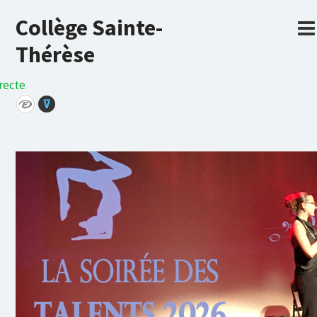
Collège Sainte-
Thérèse
recte
⊽