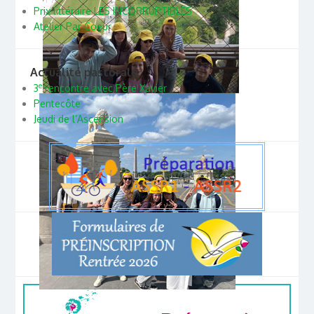
Prix littéraire LES INCORRUPTIBLES
Atelier Par Coeur
Actualité pastorale
e
3
rencontre avec Père Xavier
Pentecôte
Jeudi de l’Ascension