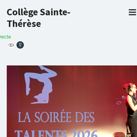
Collège Sainte-
Thérèse
recte
⊽