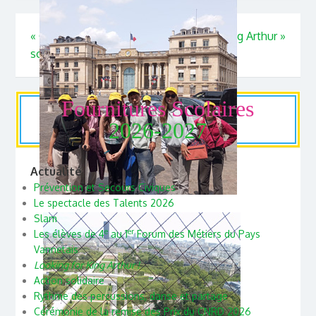
«
Concours de la BD
Looking for King Arthur
»
scolaire
Fournitures Scolaires
2026-2027
Actualité
Prévention et Secours Civiques
Le spectacle des Talents 2026
Slam
e
er
Les élèves de 4
au 1
Forum des Métiers du Pays
Vannetais
Looking for King Arthur !
Action solidaire
Rythme des percussions, danse et partage
Cérémonie de la remise des Prix du CNRD 2026