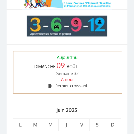
Aujourd'hui
09
DIMANCHE
AOÛT
Semaine 32
Amour
Dernier croissant
X
juin 2025
L
M
M
J
V
S
D