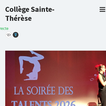
Collège Sainte-
Thérèse
recte
⊽