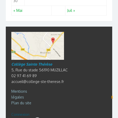
30
« Mai
Juil »
Collège Sainte Thérèse
5, Rue du stade 56190 MUZILLAC
02 97 41 69 89
accueil@college-ste-therese.fr
Mentions
légales
⊼
Plan du site
Connexion