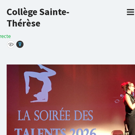
Collège Sainte-
Thérèse
recte
⊽