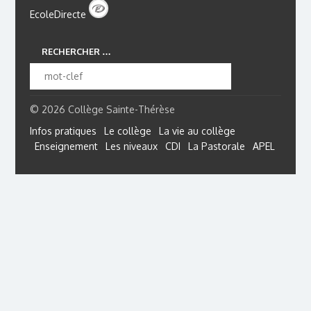
EcoleDirecte
RECHERCHER …
© 2026 Collège Sainte-Thérèse
Infos pratiques
Le collège
La vie au collège
Enseignement
Les niveaux
CDI
La Pastorale
APEL