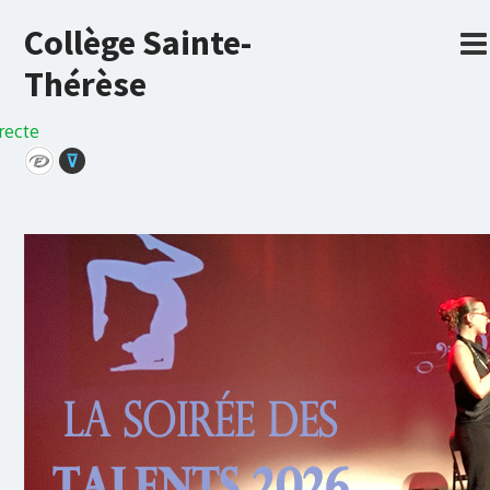
Collège Sainte-
Thérèse
recte
⊽