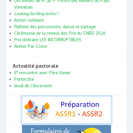
Les élèves de 4
au 1
Forum des Métiers du Pays
Vannetais
Looking for King Arthur !
Action solidaire
Rythme des percussions, danse et partage
Cérémonie de la remise des Prix du CNRD 2026
Prix littéraire LES INCORRUPTIBLES
Atelier Par Coeur
Actualité pastorale
e
3
rencontre avec Père Xavier
Pentecôte
Jeudi de l’Ascension