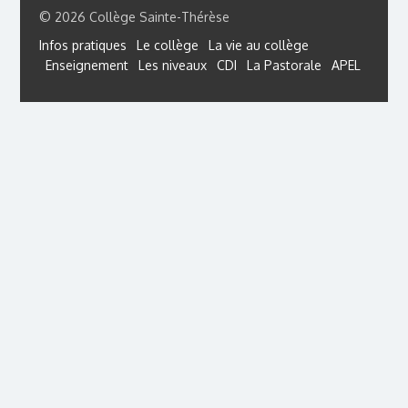
© 2026 Collège Sainte-Thérèse
Infos pratiques
Le collège
La vie au collège
Enseignement
Les niveaux
CDI
La Pastorale
APEL