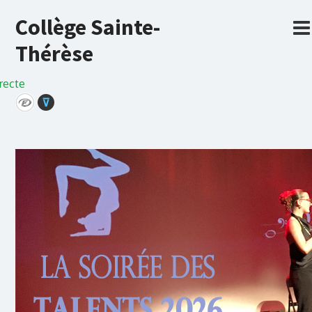
Collège Sainte-
Thérèse
recte
⊽