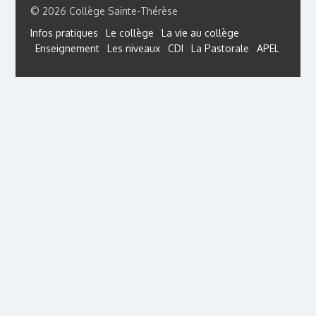
© 2026 Collège Sainte-Thérèse
Infos pratiques
Le collège
La vie au collège
Enseignement
Les niveaux
CDI
La Pastorale
APEL