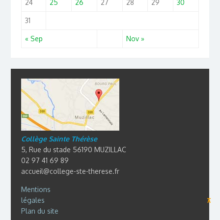
24
25
26
27
28
29
30
31
« Sep
Nov »
Collège Sainte Thérèse
5, Rue du stade 56190 MUZILLAC
02 97 41 69 89
accueil@college-ste-therese.fr
Mentions
légales
⊼
Plan du site