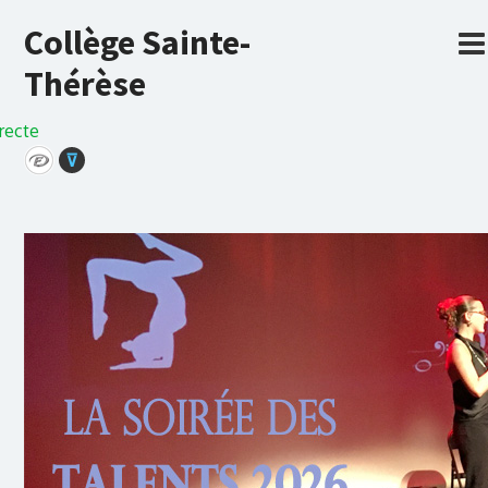
Collège Sainte-
Thérèse
recte
⊽