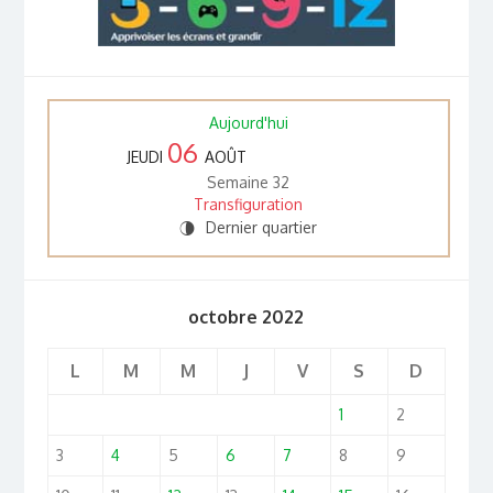
Aujourd'hui
06
JEUDI
AOÛT
Semaine 32
Transfiguration
Dernier quartier
U
octobre 2022
L
M
M
J
V
S
D
1
2
3
4
5
6
7
8
9