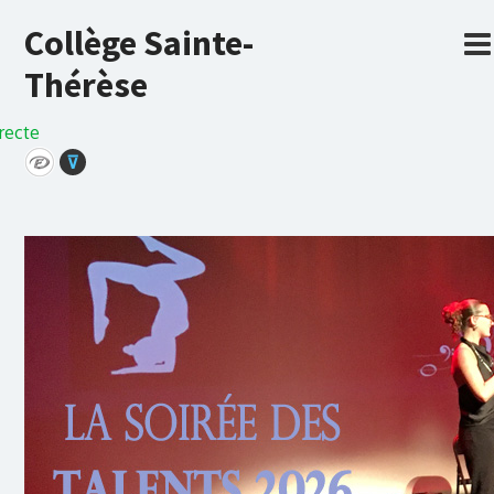
Collège Sainte-
Thérèse
recte
⊽