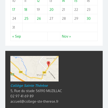
10
11
12
13
14
15
16
17
18
19
20
21
22
23
24
25
26
27
28
29
30
31
« Sep
Nov »
Collège Sainte Thérèse
5, Rue du stade 56190 MUZILLAC
02 97 41 69 89
accueil@college-ste-therese.fr