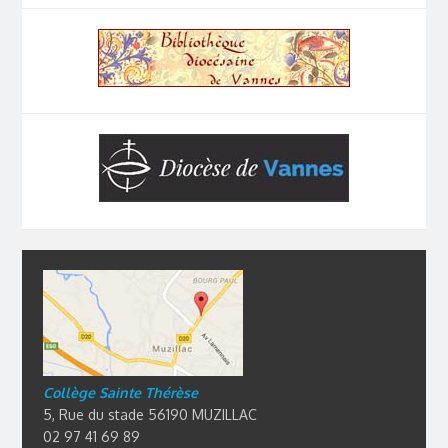
Collège Sainte Thérèse
5, Rue du stade 56190 MUZILLAC
02 97 41 69 89