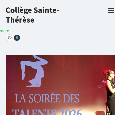
Collège Sainte-
Thérèse
recte
⊽