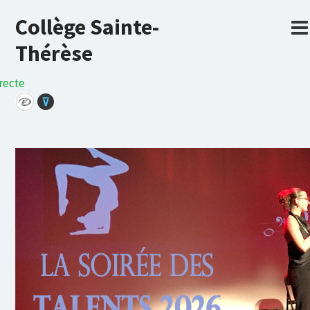
Collège Sainte-
Thérèse
recte
⊽