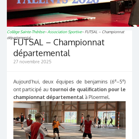
Collège Sainte-Thérèse
~
Association Sportive
~
FUTSAL – Championnat
départemental
FUTSAL – Championnat
départemental
27 novembre 2025
e
e
Aujourd’hui, deux équipes de benjamins (6
–5
)
ont participé au
tournoi de qualification pour le
championnat départemental
à Ploermel
.