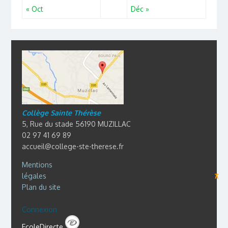
« Oct
Déc »
Collège Sainte Thérèse
5, Rue du stade 56190 MUZILLAC
02 97 41 69 89
accueil@college-ste-therese.fr
Mentions
légales
⊼
Plan du site
Connexion
EcoleDirecte