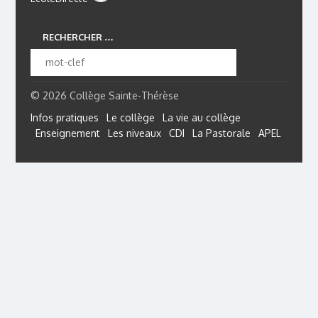
RECHERCHER …
© 2026 Collège Sainte-Thérèse
Infos pratiques
Le collège
La vie au collège
Enseignement
Les niveaux
CDI
La Pastorale
APEL