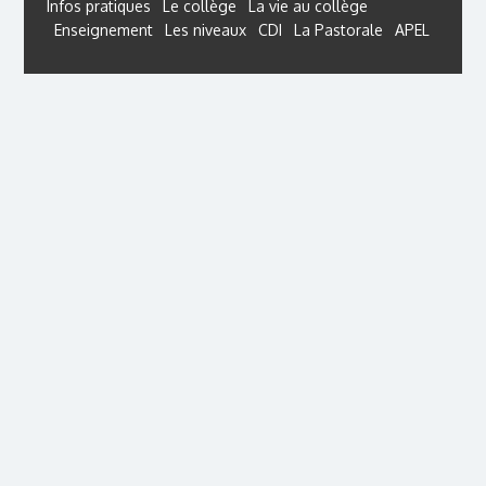
Infos pratiques
Le collège
La vie au collège
Enseignement
Les niveaux
CDI
La Pastorale
APEL