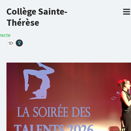
Collège Sainte-
Thérèse
recte
⊽