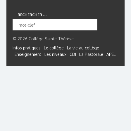
RECHERCHER …
© 2026 Collège Sainte-Thérèse
Infos pratiques
Le collège
La vie au collège
Enseignement
Les niveaux
CDI
La Pastorale
APEL