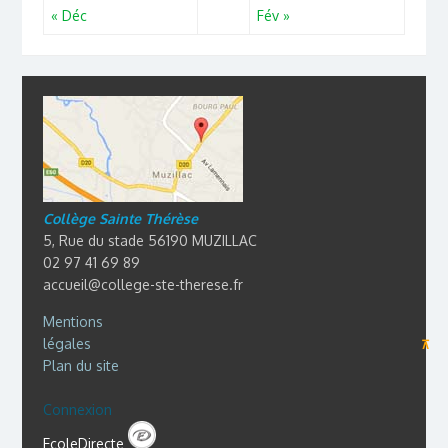
« Déc
Fév »
Collège Sainte Thérèse
5, Rue du stade 56190 MUZILLAC
02 97 41 69 89
accueil@college-ste-therese.fr
Mentions
légales
⊼
Plan du site
Connexion
EcoleDirecte