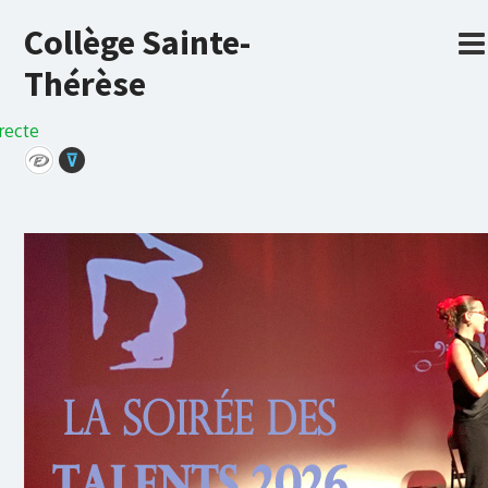
Collège Sainte-
Thérèse
recte
⊽