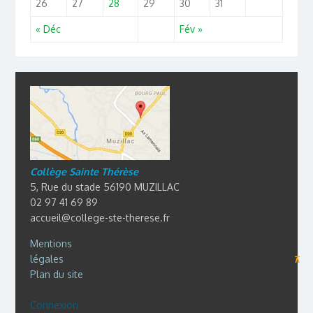
26
27
28
29
30
31
« Déc
Fév »
Collège Sainte Thérèse
5, Rue du stade 56190 MUZILLAC
02 97 41 69 89
accueil@college-ste-therese.fr
Mentions
légales
⊼
Plan du site
Connexion