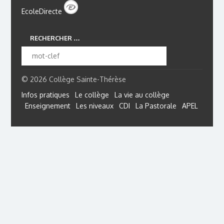
EcoleDirecte
RECHERCHER …
© 2026 Collège Sainte-Thérèse
Infos pratiques
Le collège
La vie au collège
Enseignement
Les niveaux
CDI
La Pastorale
APEL