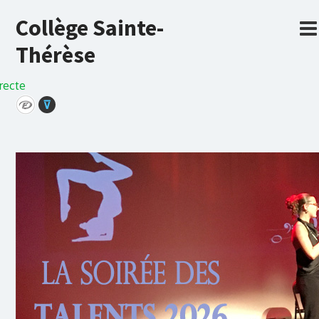
Collège Sainte-
Thérèse
recte
⊽