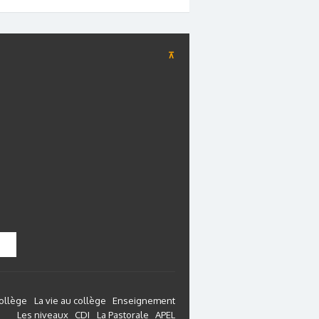
⊼
collège
La vie au collège
Enseignement
Les niveaux
CDI
La Pastorale
APEL