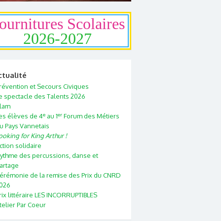
ournitures Scolaires
2026-2027
ctualité
révention et Secours Civiques
e spectacle des Talents 2026
lam
e
er
es élèves de 4
au 1
Forum des Métiers
u Pays Vannetais
ooking for King Arthur !
ction solidaire
ythme des percussions, danse et
artage
érémonie de la remise des Prix du CNRD
026
rix littéraire LES INCORRUPTIBLES
telier Par Coeur