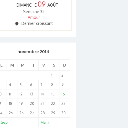
09
DIMANCHE
AOÛT
Semaine 32
Amour
Dernier croissant
X
novembre 2014
L
M
M
J
V
S
D
1
2
3
4
5
6
7
8
9
0
11
12
13
14
15
16
7
18
19
20
21
22
23
24
25
26
27
28
29
30
« Sep
Mai »