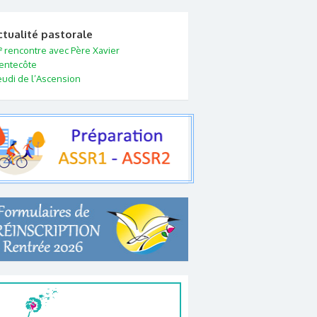
ctualité pastorale
e
rencontre avec Père Xavier
entecôte
eudi de l’Ascension