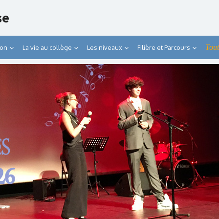
se
Tout
ion
La vie au collège
Les niveaux
Filière et Parcours