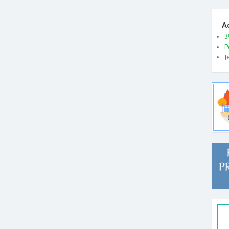
A
3
P
J