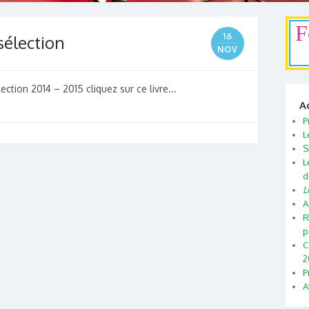
F
16
sélection
NOV
ction 2014 – 2015 cliquez sur ce livre...
A
P
L
S
L
d
L
A
R
p
C
2
P
A