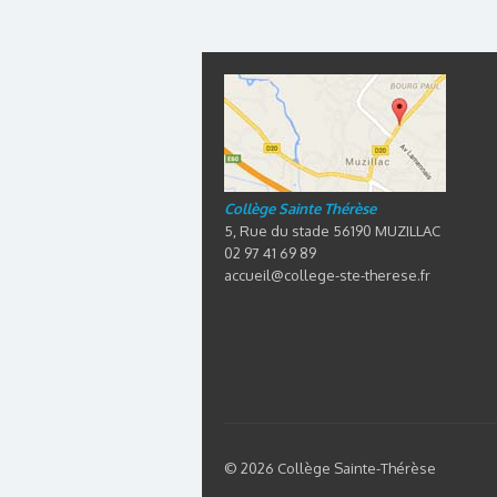
Collège Sainte Thérèse
5, Rue du stade 56190 MUZILLAC
02 97 41 69 89
accueil@college-ste-therese.fr
© 2026 Collège Sainte-Thérèse