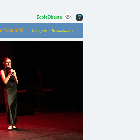
EcoleDirecte
⊽
e l’actualité
Transport – Restauration