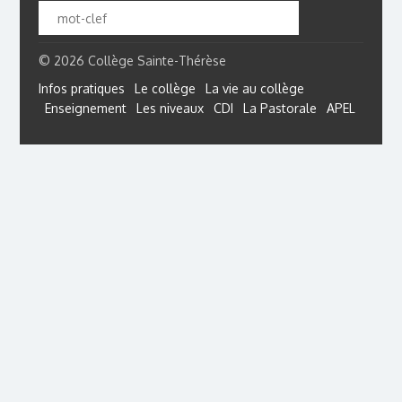
© 2026 Collège Sainte-Thérèse
Infos pratiques
Le collège
La vie au collège
Enseignement
Les niveaux
CDI
La Pastorale
APEL