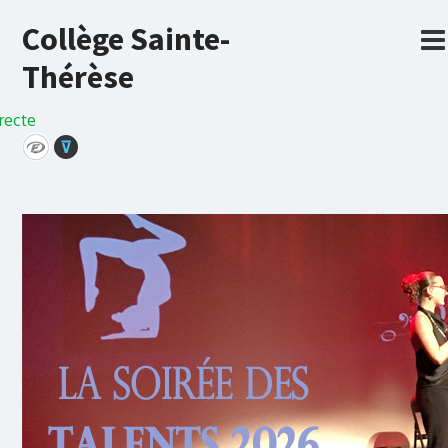
Collège Sainte-
Thérèse
recte
⊽