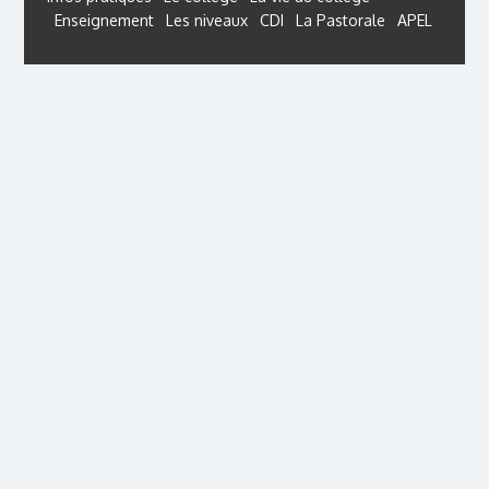
Enseignement
Les niveaux
CDI
La Pastorale
APEL