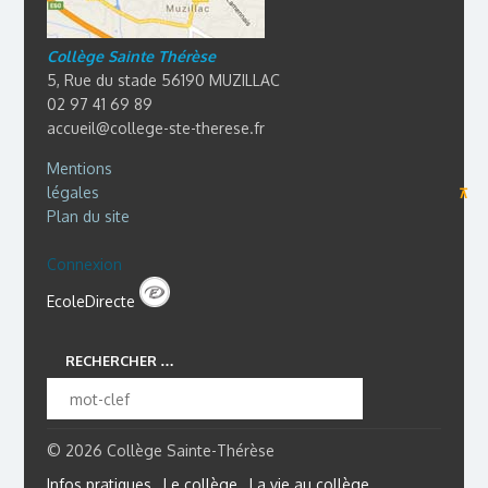
Collège Sainte Thérèse
5, Rue du stade 56190 MUZILLAC
02 97 41 69 89
accueil@college-ste-therese.fr
Mentions
légales
⊼
Plan du site
Connexion
EcoleDirecte
RECHERCHER …
© 2026 Collège Sainte-Thérèse
Infos pratiques
Le collège
La vie au collège