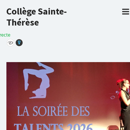
Collège Sainte-
Thérèse
recte
⊽