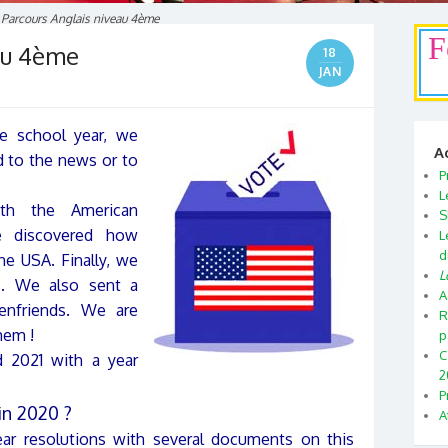
~
Parcours Anglais niveau 4ème
F
au 4ème
18
JAN
e school year, we
A
ed to the news or to
P
L
th the American
S
we discovered how
L
d
he USA. Finally, we
L
s. We also sent a
A
enfriends. We are
R
hem !
p
C
d 2021 with a year
2
P
in 2020 ?
A
ar resolutions with several documents on this