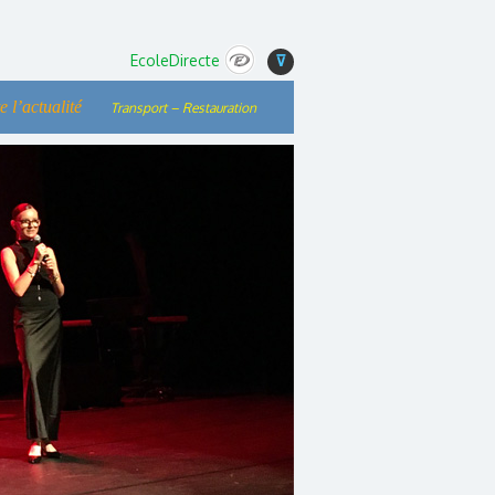
EcoleDirecte
⊽
e l’actualité
Transport – Restauration