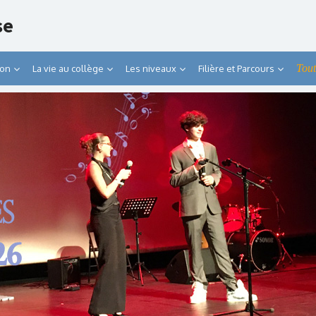
se
Tout
ion
La vie au collège
Les niveaux
Filière et Parcours