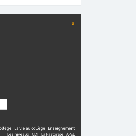
⊼
collège
La vie au collège
Enseignement
Les niveaux
CDI
La Pastorale
APEL