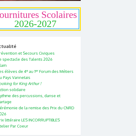
ournitures Scolaires
2026-2027
ctualité
révention et Secours Civiques
e spectacle des Talents 2026
lam
e
er
es élèves de 4
au 1
Forum des Métiers
u Pays Vannetais
ooking for King Arthur !
ction solidaire
ythme des percussions, danse et
artage
érémonie de la remise des Prix du CNRD
026
rix littéraire LES INCORRUPTIBLES
telier Par Coeur