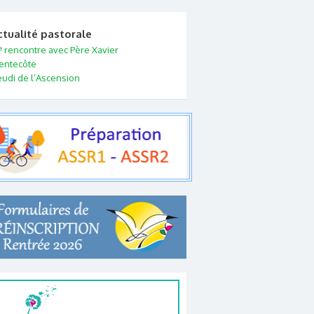
ctualité pastorale
e
rencontre avec Père Xavier
entecôte
eudi de l’Ascension