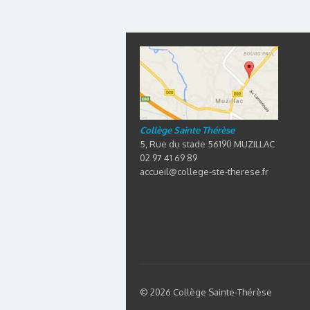
Collège Sainte Thérèse
5, Rue du stade 56190 MUZILLAC
02 97 41 69 89
accueil@college-ste-therese.fr
© 2026 Collège Sainte-Thérèse