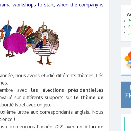
 drama workshops to start, when the company is
A
3
P
J
année, nous avons étudié différents thèmes, liés
nes.
vembre avec
les élections présidentielles
vaillé sur différents supports sur
le thème de
 abordé Noël avec un jeu.
xième lettre aux correspondants anglais. Nous
ience !
nous commençons l’année 2021 avec
un bilan de