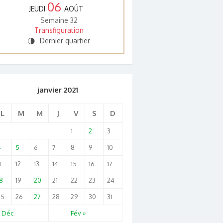
06
JEUDI
AOÛT
Semaine 32
Transfiguration
Dernier quartier
U
janvier 2021
L
M
M
J
V
S
D
1
2
3
4
5
6
7
8
9
10
1
12
13
14
15
16
17
8
19
20
21
22
23
24
25
26
27
28
29
30
31
« Déc
Fév »