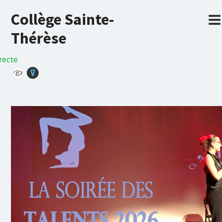
Collège Sainte-
Thérèse
recte
⊽