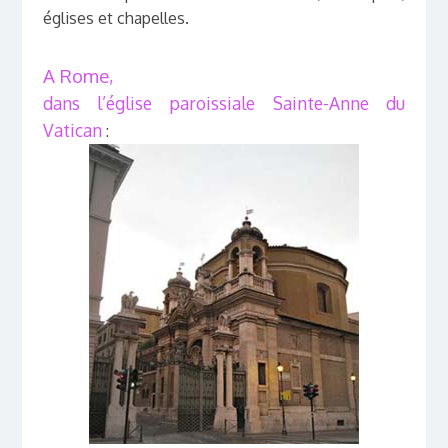
églises et chapelles.
A Rome
,
dans l’église paroissiale Sainte-Anne du
Vatican
: