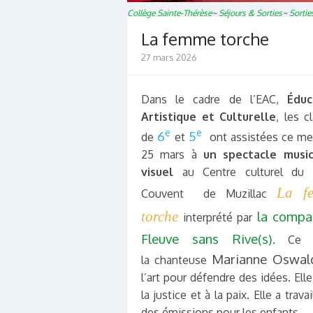
Collège Sainte-Thérèse
~
Séjours & Sorties
~
Sortie
La femme torche
27 mars 2026
Dans le cadre de l’EAC,
Éduc
Artistique et Culturelle
, les c
e
e
6
5
de
et
ont assistées ce me
25 mars à
un spectacle music
visuel
au Centre culturel du 
La f
Couvent de Muzillac
torche
la compa
interprété par
Fleuve sans Rive(s)
. Ce s
Marianne Oswal
la chanteuse
l’art pour défendre des idées. Ell
la justice et à la paix. Elle a trav
des émissions pour les enfants.