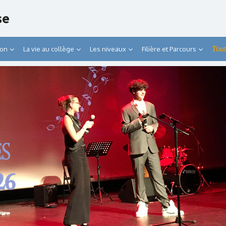
se
Tout
ion
La vie au collège
Les niveaux
Filière et Parcours