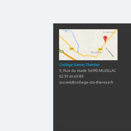
Collège Sainte Thérèse
5, Rue du stade 56190 MUZILLAC
02 97 41 69 89
accueil@college-ste-therese.fr