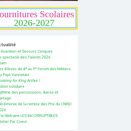
ournitures Scolaires
2026-2027
ctualité
révention et Secours Civiques
e spectacle des Talents 2026
lam
e
er
es élèves de 4
au 1
Forum des Métiers
u Pays Vannetais
ooking for King Arthur !
ction solidaire
ythme des percussions, danse et
artage
érémonie de la remise des Prix du CNRD
026
rix littéraire LES INCORRUPTIBLES
telier Par Coeur