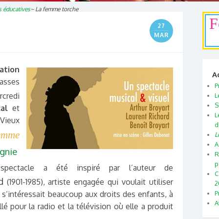
s éducatives
~
La femme torche
F
27
MAR
ation
A
lasses
P
rcredi
L
S
al
et
L
Vieux
d
emme
L
A
gnie
R
p
pectacle a été inspiré par l’auteur de
C
d
(1901-1985), artiste engagée qui voulait utiliser
2
e s’intéressait beaucoup aux droits des enfants, à
P
A
aillé pour la radio et la télévision où elle a produit