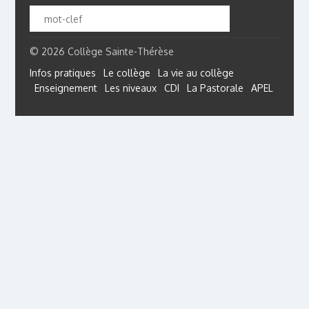
© 2026 Collège Sainte-Thérèse
Infos pratiques
Le collège
La vie au collège
Enseignement
Les niveaux
CDI
La Pastorale
APEL