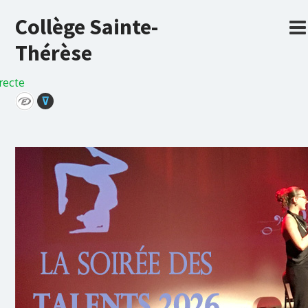
Collège Sainte-
Thérèse
recte
⊽