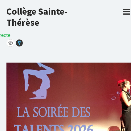
Collège Sainte-
Thérèse
recte
⊽