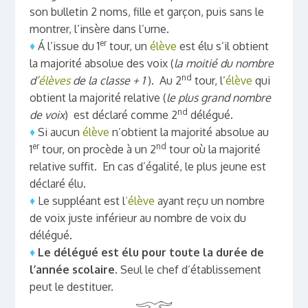
son bulletin 2 noms, fille et garçon, puis sans le
montrer, l’insère dans l’urne.
er
♦
Á l’issue du 1
tour, un
élève
est élu s’il obtient
la majorité absolue des voix (
la moitié du nombre
nd
d’
élèves
de la classe + 1
). Au 2
tour, l’
élève
qui
obtient la majorité relative (
le plus grand nombre
nd
de voix
) est déclaré comme 2
délégué.
♦
Si aucun
élève
n’obtient la majorité absolue au
er
nd
1
tour, on procède à un 2
tour où la majorité
relative suffit. En cas d’égalité, le plus jeune est
déclaré élu.
♦
Le suppléant est l
‘élève
ayant reçu un nombre
de voix juste inférieur au nombre de voix du
délégué.
♦
Le délégué est élu pour toute la durée de
l’année scolaire
. Seul le chef d’établissement
peut le destituer.