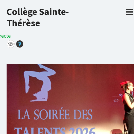
Collège Sainte-
Thérèse
recte
⊽