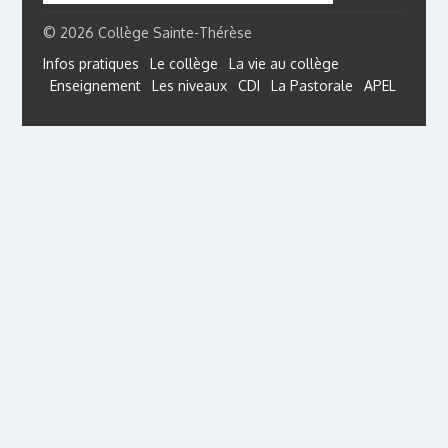
© 2026 Collège Sainte-Thérèse
Infos pratiques
Le collège
La vie au collège
Enseignement
Les niveaux
CDI
La Pastorale
APEL