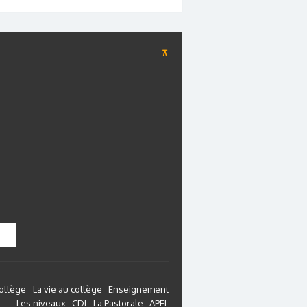
⊼
collège
La vie au collège
Enseignement
Les niveaux
CDI
La Pastorale
APEL