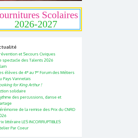
ournitures Scolaires
2026-2027
ctualité
révention et Secours Civiques
e spectacle des Talents 2026
lam
e
er
es élèves de 4
au 1
Forum des Métiers
u Pays Vannetais
ooking for King Arthur !
ction solidaire
ythme des percussions, danse et
artage
érémonie de la remise des Prix du CNRD
026
rix littéraire LES INCORRUPTIBLES
telier Par Coeur