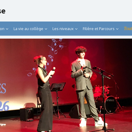
se
Tout
ion
La vie au collège
Les niveaux
Filière et Parcours