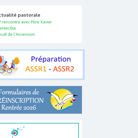
ctualité pastorale
e
rencontre avec Père Xavier
entecôte
eudi de l’Ascension