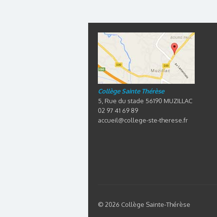
Collège Sainte Thérèse
5, Rue du stade 56190 MUZILLAC
02 97 41 69 89
accueil@college-ste-therese.fr
© 2026 Collège Sainte-Thérèse