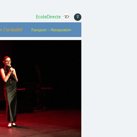
EcoleDirecte
⊽
e l’actualité
Transport – Restauration