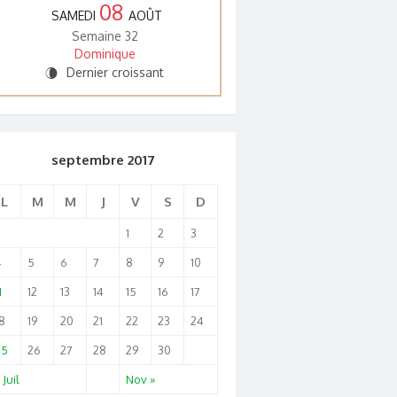
08
SAMEDI
AOÛT
Semaine 32
Dominique
Dernier croissant
V
septembre 2017
L
M
M
J
V
S
D
1
2
3
4
5
6
7
8
9
10
1
12
13
14
15
16
17
8
19
20
21
22
23
24
25
26
27
28
29
30
 Juil
Nov »