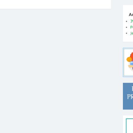
A
3
P
J