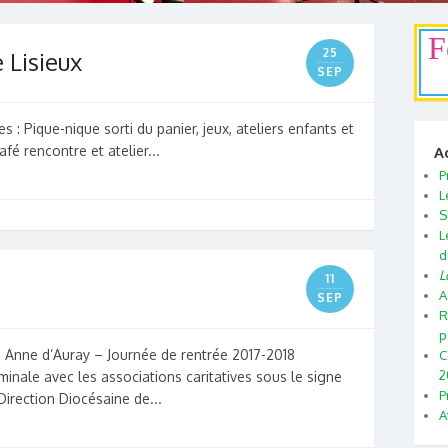
F
25
 Lisieux
SEP
: Pique-nique sorti du panier, jeux, ateliers enfants et
é rencontre et atelier...
A
P
L
S
L
d
L
11
A
SEP
R
p
 Anne d’Auray – Journée de rentrée 2017-2018
C
2
inale avec les associations caritatives sous le signe
P
 Direction Diocésaine de...
A