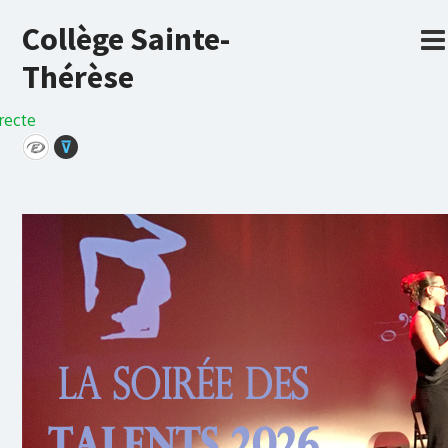
Collège Sainte-
Thérèse
recte
⊽