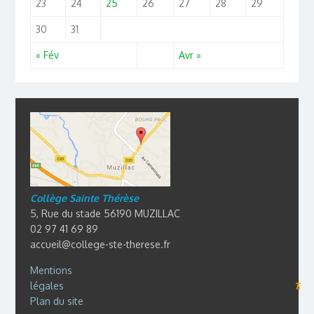
23
24
25
26
27
28
29
30
31
« Fév
Avr »
Collège Sainte Thérèse
5, Rue du stade 56190 MUZILLAC
02 97 41 69 89
accueil@college-ste-therese.fr
Mentions
légales
⊼
Plan du site