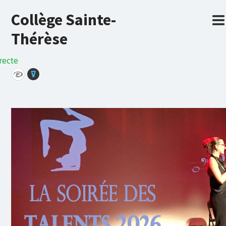
Collège Sainte-
Thérèse
recte
⊽