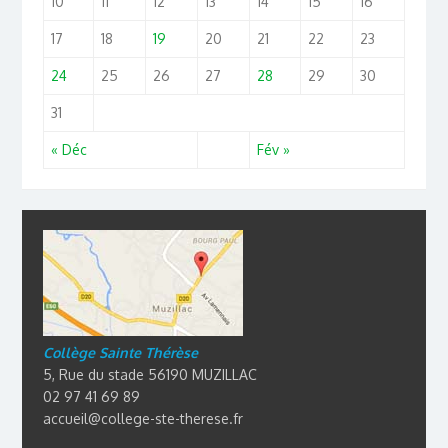
10
11
12
13
14
15
16
17
18
19
20
21
22
23
24
25
26
27
28
29
30
31
« Déc
Fév »
Collège Sainte Thérèse
5, Rue du stade 56190 MUZILLAC
02 97 41 69 89
accueil@college-ste-therese.fr