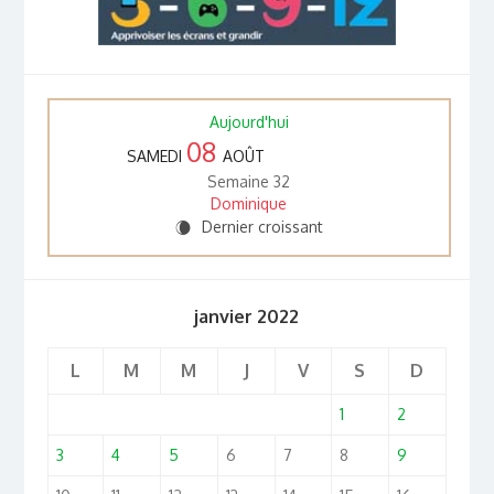
Aujourd'hui
08
SAMEDI
AOÛT
Semaine 32
Dominique
Dernier croissant
W
janvier 2022
L
M
M
J
V
S
D
1
2
3
4
5
6
7
8
9