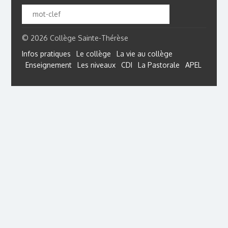
© 2026 Collège Sainte-Thérèse
Infos pratiques
Le collège
La vie au collège
Enseignement
Les niveaux
CDI
La Pastorale
APEL