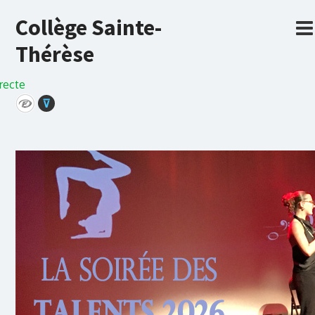
Collège Sainte-
Thérèse
recte
⊽