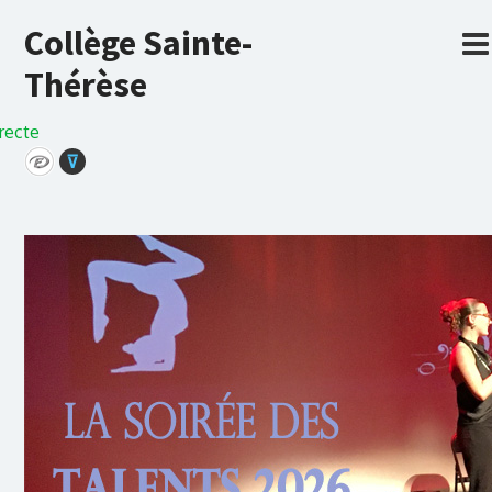
Collège Sainte-
Thérèse
recte
⊽