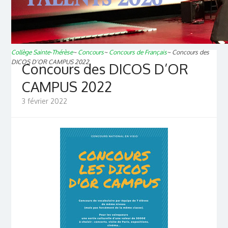
Collège Sainte-Thérèse
~
Concours
~
Concours de Français
~
Concours des
DICOS D’OR CAMPUS 2022
Concours des DICOS D’OR
CAMPUS 2022
3 février 2022