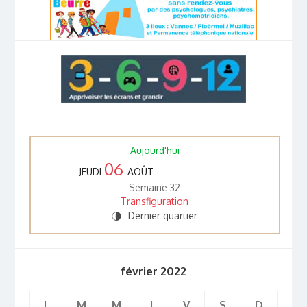
Aujourd'hui
06
JEUDI
AOÛT
Semaine 32
Transfiguration
Dernier quartier
U
février 2022
L
M
M
J
V
S
D