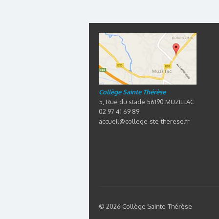
Collège Sainte Thérèse
5, Rue du stade 56190 MUZILLAC
02 97 41 69 89
accueil@college-ste-therese.fr
© 2026 Collège Sainte-Thérèse