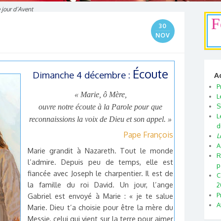
jour d’Avent
F
30
NOV
Écoute
Dimanche 4 décembre :
A
P
« Marie, ô Mère,
L
S
ouvre notre écoute à la Parole pour que
L
reconnaissions la voix de Dieu et son appel. »
d
Pape François
L
A
Marie grandit à Nazareth. Tout le monde
R
l’admire. Depuis peu de temps, elle est
p
fiancée avec Joseph le charpentier. Il est de
C
la famille du roi David. Un jour, l’ange
2
P
Gabriel est envoyé à Marie : « je te salue
A
Marie. Dieu t’a choisie pour être la mère du
Messie, celui qui vient sur la terre pour aimer