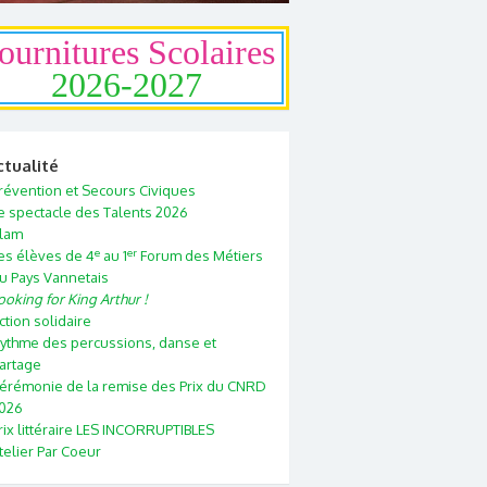
ournitures Scolaires
2026-2027
ctualité
révention et Secours Civiques
e spectacle des Talents 2026
lam
e
er
es élèves de 4
au 1
Forum des Métiers
u Pays Vannetais
ooking for King Arthur !
ction solidaire
ythme des percussions, danse et
artage
érémonie de la remise des Prix du CNRD
026
rix littéraire LES INCORRUPTIBLES
telier Par Coeur