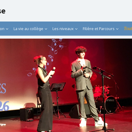
se
Tout
ion
La vie au collège
Les niveaux
Filière et Parcours