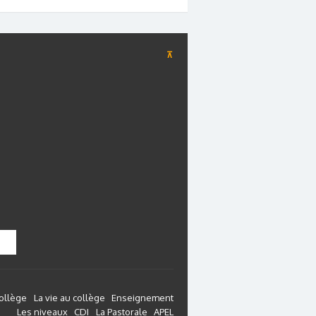
⊼
collège
La vie au collège
Enseignement
Les niveaux
CDI
La Pastorale
APEL