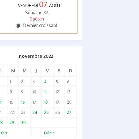
07
VENDREDI
AOÛT
Semaine 32
Gaétan
Dernier croissant
V
novembre 2022
L
M
M
J
V
S
D
1
2
3
4
5
6
7
8
9
10
11
12
13
4
15
16
17
18
19
20
1
22
23
24
25
26
27
28
29
30
 Oct
Déc »