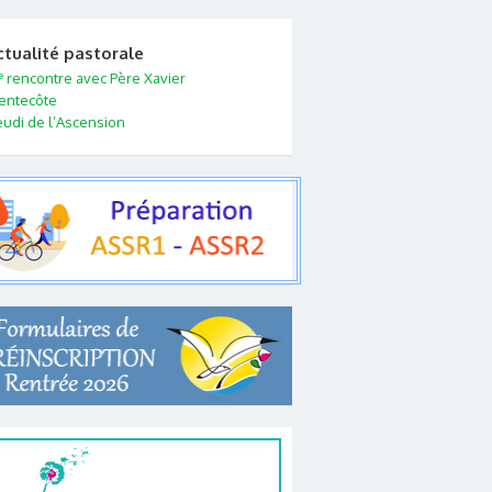
ctualité pastorale
e
rencontre avec Père Xavier
entecôte
eudi de l’Ascension