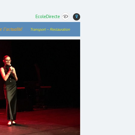
EcoleDirecte
⊽
e l’actualité
Transport – Restauration