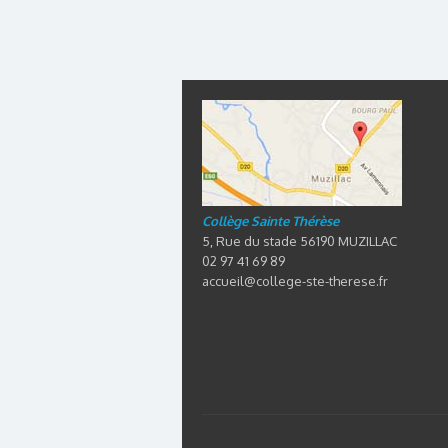
Collège Sainte Thérèse
5, Rue du stade 56190 MUZILLAC
02 97 41 69 89
accueil@college-ste-therese.fr