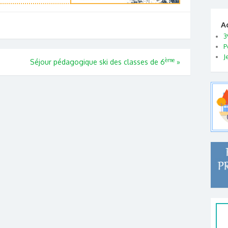
A
3
P
J
ème
Séjour pédagogique ski des classes de 6
»