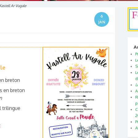
Kastell Ar Vugale
F
6
JAN
A
P
L
le
S
L
d
en breton
L
ns en breton
A
R
n
p
 trilingue
C
2
P
E
A