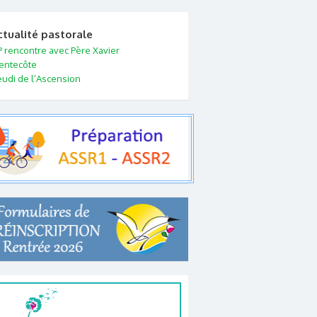
ctualité pastorale
e
rencontre avec Père Xavier
entecôte
eudi de l’Ascension