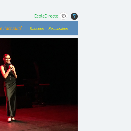
EcoleDirecte
⊽
e l’actualité
Transport – Restauration