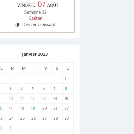
07
VENDREDI
AOÛT
Semaine 32
Gaétan
Dernier croissant
V
janvier 2023
L
M
M
J
V
S
D
1
2
3
4
5
6
7
8
9
10
11
12
13
14
15
6
17
18
19
20
21
22
23
24
25
26
27
28
29
30
31