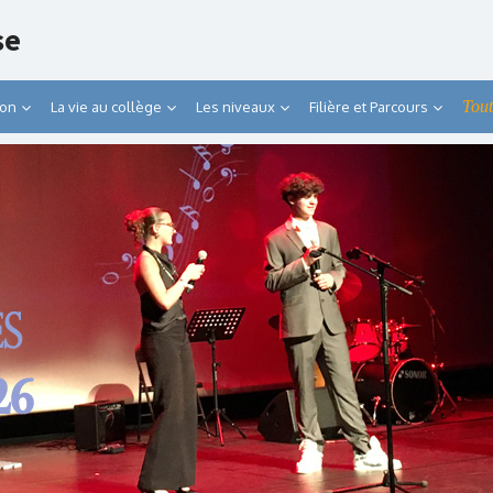
se
Tout
ion
La vie au collège
Les niveaux
Filière et Parcours