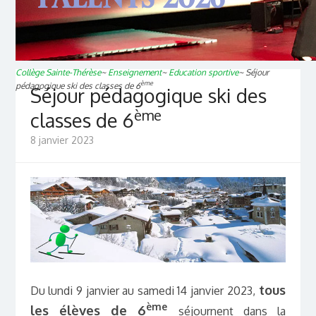
Collège Sainte-Thérèse
~
Enseignement
~
Education sportive
~
Séjour
ème
pédagogique ski des classes de 6
Séjour pédagogique ski des
ème
classes de 6
8 janvier 2023
tous
Du lundi 9 janvier au samedi 14 janvier 2023,
ème
les élèves de 6
séjournent dans la