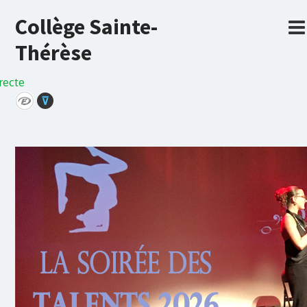
Collège Sainte-
Thérèse
recte
⊽