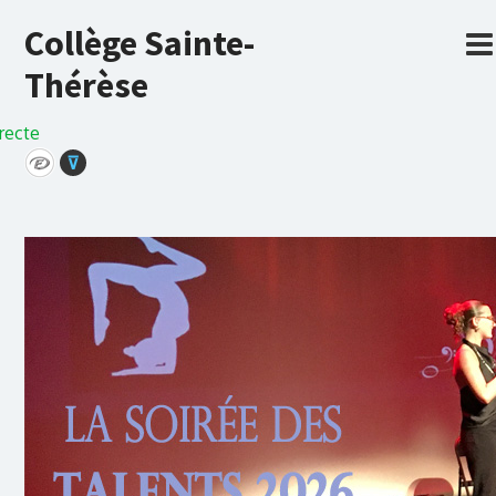
Collège Sainte-
Thérèse
recte
⊽