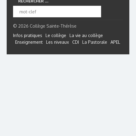
RECHERCHER …
© 2026 Collège Sainte-Thérèse
Infos pratiques
Le collège
La vie au collège
Enseignement
Les niveaux
CDI
La Pastorale
APEL