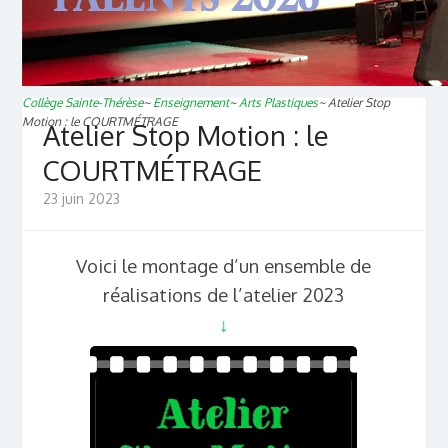
Collège Sainte-Thérèse
~
Enseignement
~
Arts Plastiques
~
Atelier Stop
Motion : le COURTMÉTRAGE
Atelier Stop Motion : le
COURTMÉTRAGE
23 juin 2023
Voici le montage d’un ensemble de
réalisations de l’atelier 2023
↓