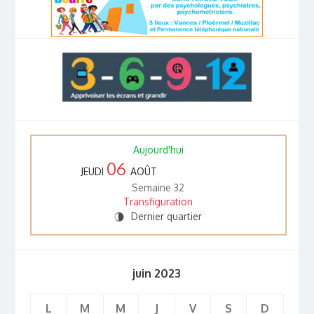
Aujourd'hui
06
JEUDI
AOÛT
Semaine 32
Transfiguration
Dernier quartier
U
juin 2023
L
M
M
J
V
S
D