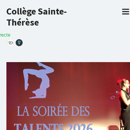
Collège Sainte-
Thérèse
recte
⊽