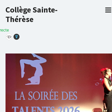
Collège Sainte-
Thérèse
recte
⊽