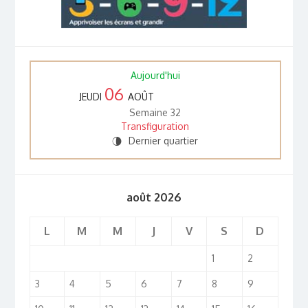
Aujourd'hui
06
JEUDI
AOÛT
Semaine 32
Transfiguration
Dernier quartier
U
août 2026
L
M
M
J
V
S
D
1
2
3
4
5
6
7
8
9