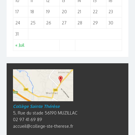
10
11
12
13
14
15
16
17
18
19
20
21
22
23
24
25
26
27
28
29
30
31
« Juil
Collège Sainte Thérèse
5, Rue du stade 56190 MUZILLAC
02 97 41 69 89
accueil@college-ste-therese.fr