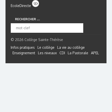
EcoleDirecte
RECHERCHER …
© 2026 Collège Sainte-Thérèse
Infos pratiques
Le collège
La vie au collège
Enseignement
Les niveaux
CDI
La Pastorale
APEL