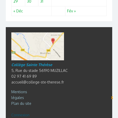
29
30
31
« Déc
Fév »
Collège Sainte Thérèse
5, Rue du stade 56190 MUZILLAC
02 97 41 69 89
accueil@college-ste-therese.fr
Mentions
légales
⊼
Plan du site
Connexion