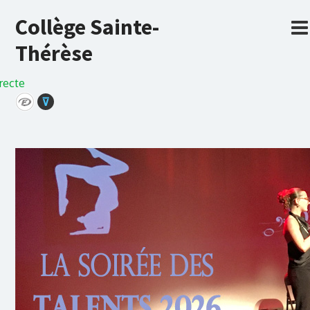
Collège Sainte-
Thérèse
recte
⊽