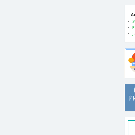
A
3
P
J