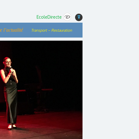
EcoleDirecte
⊽
e l’actualité
Transport – Restauration