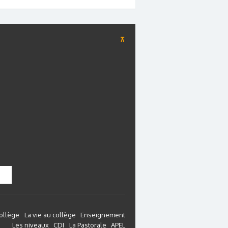
⊼
collège
La vie au collège
Enseignement
Les niveaux
CDI
La Pastorale
APEL