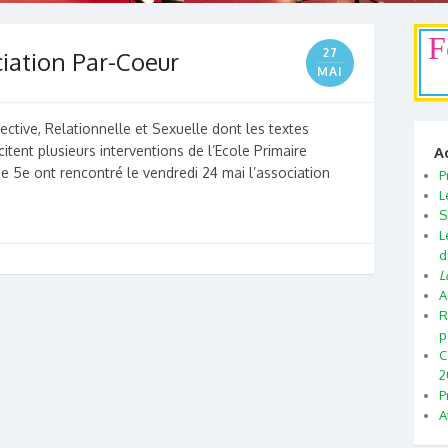
F
27
ciation Par-Coeur
MAI
ective, Relationnelle et Sexuelle dont les textes
citent plusieurs interventions de l’Ecole Primaire
A
e 5e ont rencontré le vendredi 24 mai l’association
P
L
S
L
d
L
A
R
p
C
2
P
A