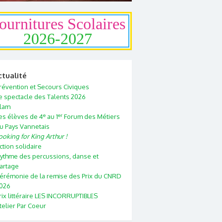
ournitures Scolaires
2026-2027
ctualité
révention et Secours Civiques
e spectacle des Talents 2026
lam
e
er
es élèves de 4
au 1
Forum des Métiers
u Pays Vannetais
ooking for King Arthur !
ction solidaire
ythme des percussions, danse et
artage
érémonie de la remise des Prix du CNRD
026
rix littéraire LES INCORRUPTIBLES
telier Par Coeur