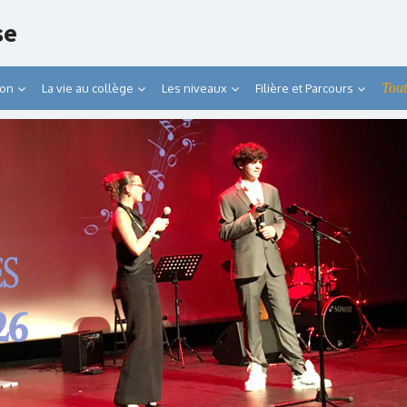
se
Tout
ion
La vie au collège
Les niveaux
Filière et Parcours