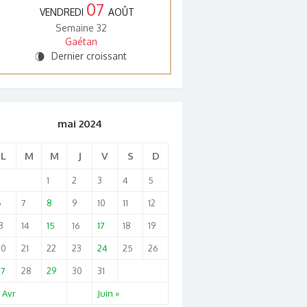
07
VENDREDI
AOÛT
Semaine 32
Gaétan
Dernier croissant
V
mai 2024
L
M
M
J
V
S
D
1
2
3
4
5
6
7
8
9
10
11
12
3
14
15
16
17
18
19
20
21
22
23
24
25
26
27
28
29
30
31
 Avr
Juin »