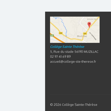
Collège Sainte Thérèse
5, Rue du stade 56190 MUZILLAC
02 97 41 69 89
accueil@college-ste-therese.fr
© 2026 Collège Sainte-Thérèse