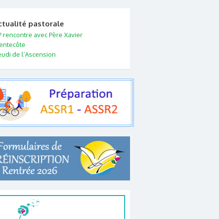
ctualité pastorale
e
rencontre avec Père Xavier
entecôte
eudi de l’Ascension