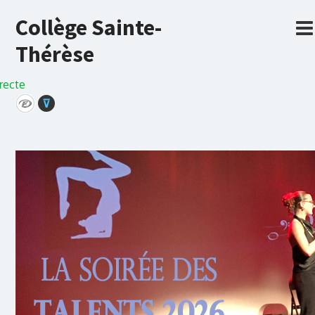
Collège Sainte-
Thérèse
recte
⊽