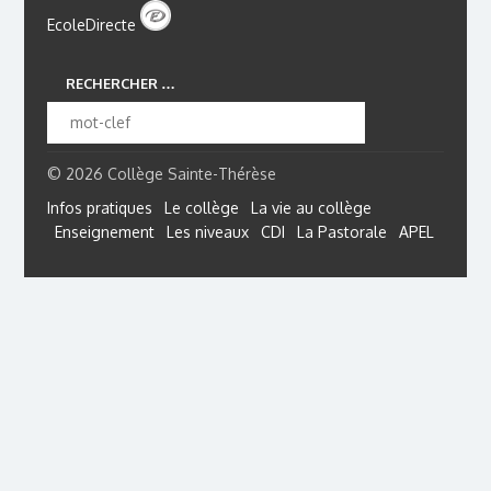
EcoleDirecte
RECHERCHER …
© 2026 Collège Sainte-Thérèse
Infos pratiques
Le collège
La vie au collège
Enseignement
Les niveaux
CDI
La Pastorale
APEL