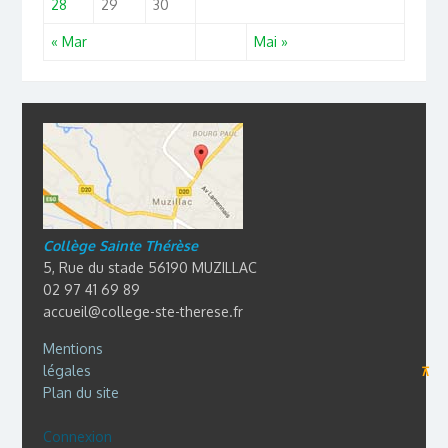
28
29
30
« Mar
Mai »
Collège Sainte Thérèse
5, Rue du stade 56190 MUZILLAC
02 97 41 69 89
accueil@college-ste-therese.fr
Mentions
légales
⊼
Plan du site
Connexion