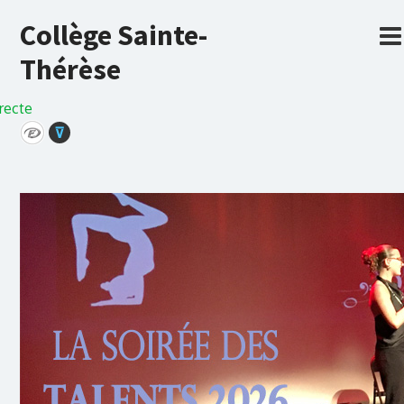
Collège Sainte-
Thérèse
recte
⊽