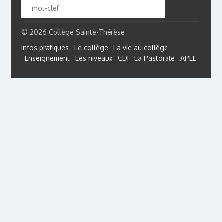
© 2026 Collège Sainte-Thérèse
Infos pratiques
Le collège
La vie au collège
Enseignement
Les niveaux
CDI
La Pastorale
APEL