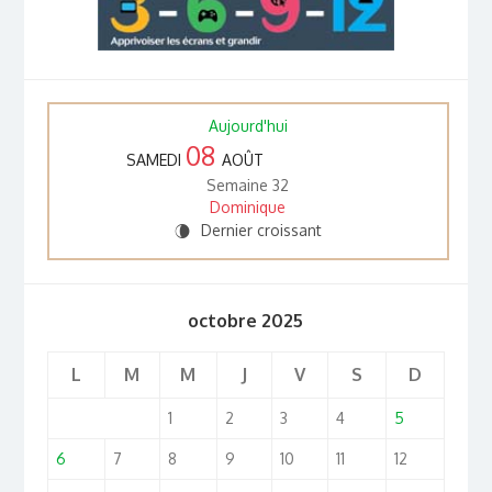
Aujourd'hui
08
SAMEDI
AOÛT
Semaine 32
Dominique
Dernier croissant
V
octobre 2025
L
M
M
J
V
S
D
1
2
3
4
5
6
7
8
9
10
11
12