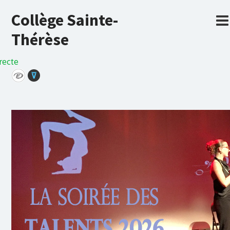
Collège Sainte-
Thérèse
recte
⊽