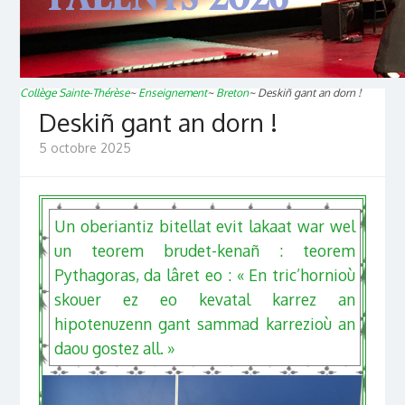
Collège Sainte-Thérèse
~
Enseignement
~
Breton
~
Deskiñ gant an dorn !
Deskiñ gant an dorn !
5 octobre 2025
Un oberiantiz bitellat evit lakaat war wel
un teorem brudet-kenañ : teorem
Pythagoras, da lâret eo : « En tric’hornioù
skouer ez eo kevatal karrez an
hipotenuzenn gant sammad karrezioù an
daou gostez all. »