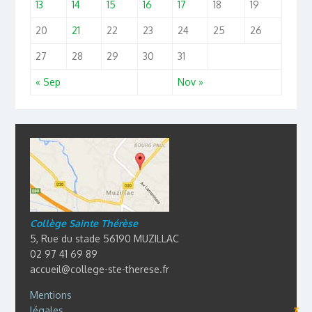
13
14
15
16
17
18
19
20
21
22
23
24
25
26
27
28
29
30
31
« Sep
Nov »
Collège Sainte Thérèse
5, Rue du stade 56190 MUZILLAC
02 97 41 69 89
accueil@college-ste-therese.fr
Mentions
légales
⊼