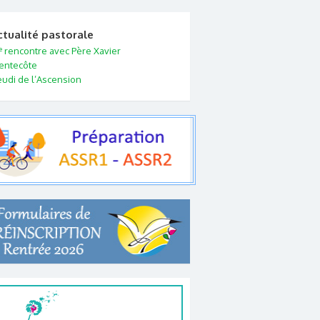
ctualité pastorale
e
rencontre avec Père Xavier
entecôte
eudi de l’Ascension