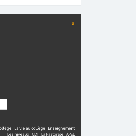
⊼
collège
La vie au collège
Enseignement
Les niveaux
CDI
La Pastorale
APEL