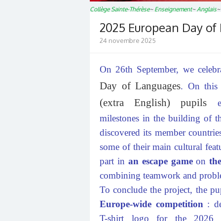
Collège Sainte-Thérèse
~
Enseignement
~
Anglais
2025 European Day of
24 novembre 2025
On 26th September, we celeb
Day of Languages
. On this
(extra English) pupils
ex
milestones in the building of 
discovered its member countrie
some of their main cultural feat
part in
an escape game
on
th
combining teamwork and proble
To conclude the project, the pup
Europe-wide competition
: d
T-shirt logo for the 2026