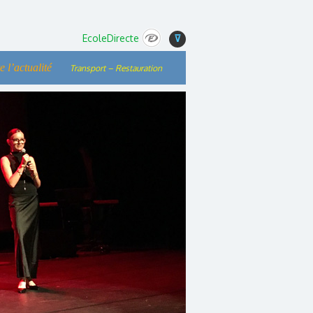
EcoleDirecte
⊽
e l’actualité
Transport – Restauration