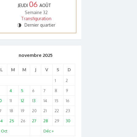
06
JEUDI
AOÛT
Semaine 32
Transfiguration
Dernier quartier
U
novembre 2025
L
M
M
J
V
S
D
1
2
3
4
5
6
7
8
9
0
11
12
13
14
15
16
7
18
19
20
21
22
23
24
25
26
27
28
29
30
 Oct
Déc »