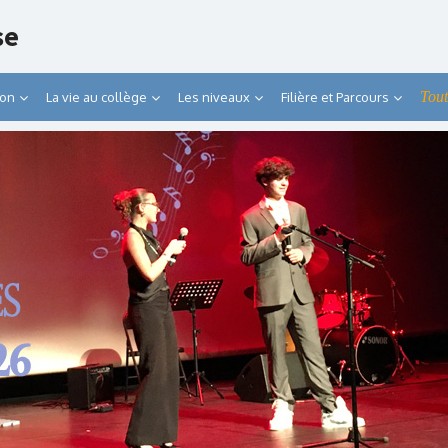
se
Tout
ion
La vie au collège
Les niveaux
Filière et Parcours