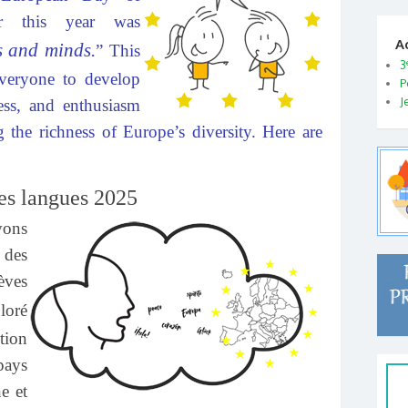
r this year was
A
s and minds.
” This
3
everyone to develop
P
J
ness, and enthusiasm
g the richness of Europe’s diversity. Here are
es langues 2025
ons
 des
lèves
loré
ction
pays
e et