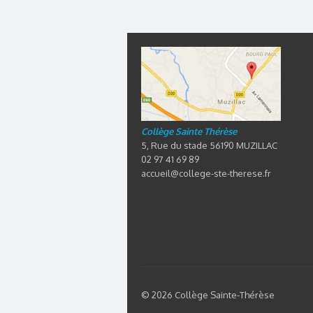
Collège Sainte Thérèse
5, Rue du stade 56190 MUZILLAC
02 97 41 69 89
accueil@college-ste-therese.fr
© 2026 Collège Sainte-Thérèse