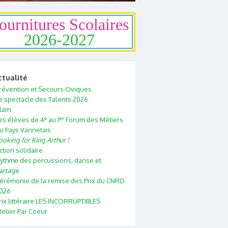
ournitures Scolaires
2026-2027
ctualité
révention et Secours Civiques
e spectacle des Talents 2026
lam
e
er
es élèves de 4
au 1
Forum des Métiers
u Pays Vannetais
ooking for King Arthur !
ction solidaire
ythme des percussions, danse et
artage
érémonie de la remise des Prix du CNRD
026
rix littéraire LES INCORRUPTIBLES
telier Par Coeur