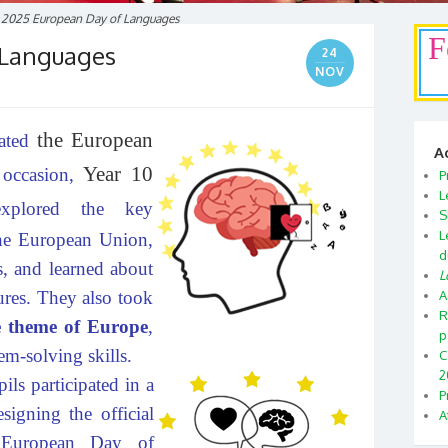
~
2025 European Day of Languages
F
 Languages
24
NOV
the European
rated
A
Year 10
 occasion,
P
L
plored the key
S
L
the European Union,
d
s, and learned about
L
ures. They also took
A
R
e theme of Europe
,
p
m-solving skills.
C
2
ils participated in a
P
esigning the official
A
 European Day of