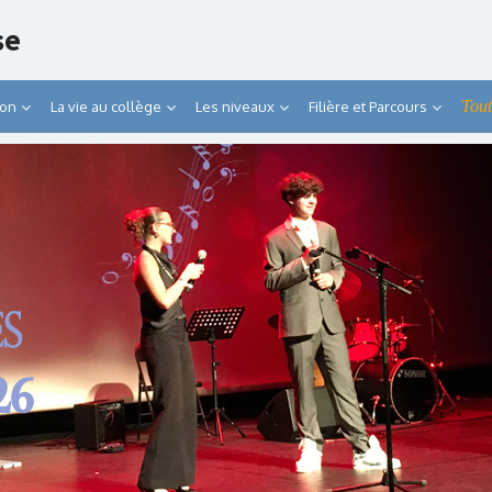
se
Tout
ion
La vie au collège
Les niveaux
Filière et Parcours