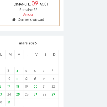
09
DIMANCHE
AOÛT
Semaine 32
Amour
Dernier croissant
W
mars 2026
L
M
M
J
V
S
D
1
2
3
4
5
6
7
8
9
10
11
12
13
14
15
6
17
18
19
20
21
22
23
24
25
26
27
28
29
30
31