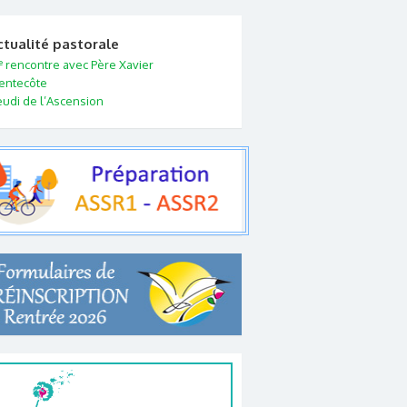
ctualité pastorale
e
rencontre avec Père Xavier
entecôte
eudi de l’Ascension