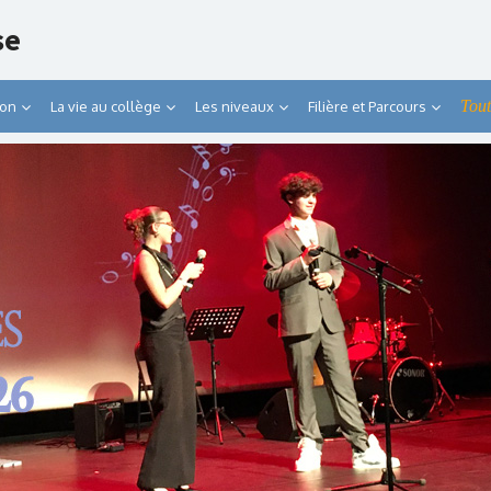
se
Tout
ion
La vie au collège
Les niveaux
Filière et Parcours