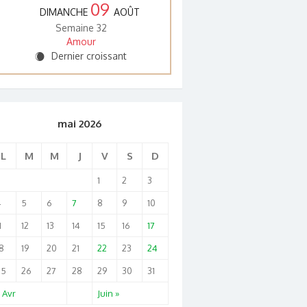
09
DIMANCHE
AOÛT
Semaine 32
Amour
Dernier croissant
X
mai 2026
L
M
M
J
V
S
D
1
2
3
4
5
6
7
8
9
10
1
12
13
14
15
16
17
8
19
20
21
22
23
24
25
26
27
28
29
30
31
 Avr
Juin »