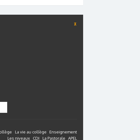
⊼
collège
La vie au collège
Enseignement
Les niveaux
CDI
La Pastorale
APEL