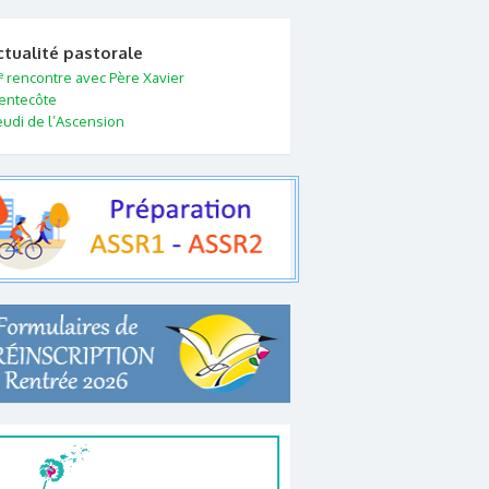
ctualité pastorale
e
rencontre avec Père Xavier
entecôte
eudi de l’Ascension