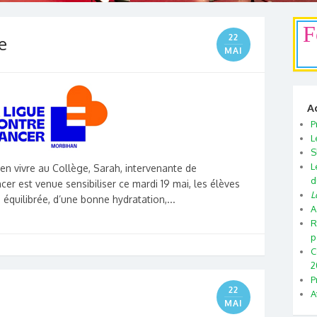
F
22
e
MAI
A
P
L
S
L
en vivre au Collège, Sarah, intervenante de
d
cer est venue sensibiliser ce mardi 19 mai, les élèves
L
 équilibrée, d’une bonne hydratation,...
A
R
p
C
2
P
22
A
MAI