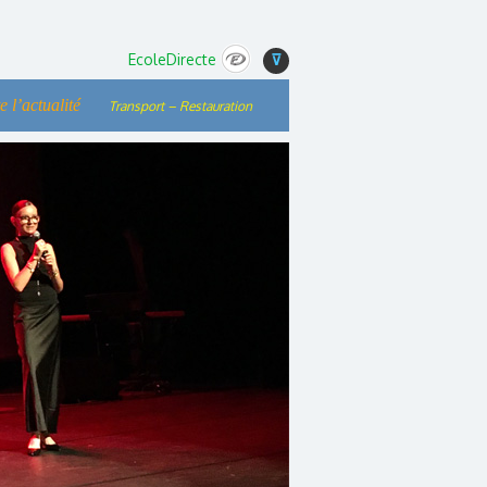
EcoleDirecte
⊽
e l’actualité
Transport – Restauration