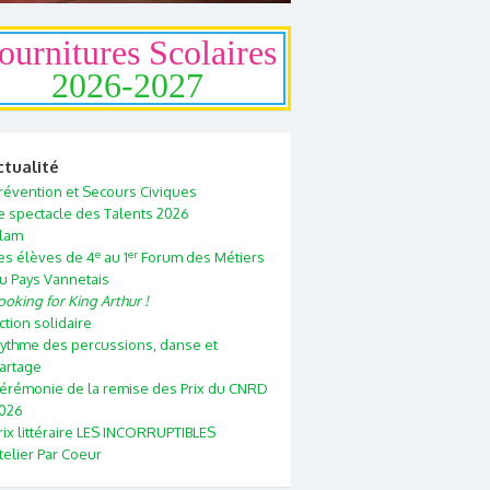
ournitures Scolaires
2026-2027
ctualité
révention et Secours Civiques
e spectacle des Talents 2026
lam
e
er
es élèves de 4
au 1
Forum des Métiers
u Pays Vannetais
ooking for King Arthur !
ction solidaire
ythme des percussions, danse et
artage
érémonie de la remise des Prix du CNRD
026
rix littéraire LES INCORRUPTIBLES
telier Par Coeur