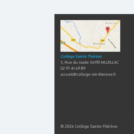
Collège Sainte Thérèse
5, Rue du stade 56190 MUZILLAC
02 97 41 69 89
accueil@college-ste-therese.fr
© 2026 Collège Sainte-Thérèse